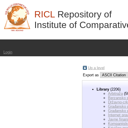
RICL
Repository of
Institute of Comparati
Login
Up a level
Export as
Library
(2206)
Arbitraža
(5
Berzansko 
Državno-cr
Građansko p
Građansko 
Internet pra
Javne finans
Kompanijsk
Krivično pr