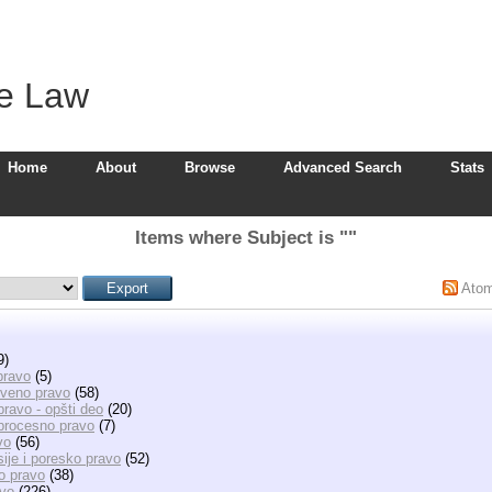
ve Law
Home
About
Browse
Advanced Search
Stats
Items where Subject is ""
Ato
9)
pravo
(5)
kveno pravo
(58)
ravo - opšti deo
(20)
procesno pravo
(7)
vo
(56)
ije i poresko pravo
(52)
o pravo
(38)
avo
(226)