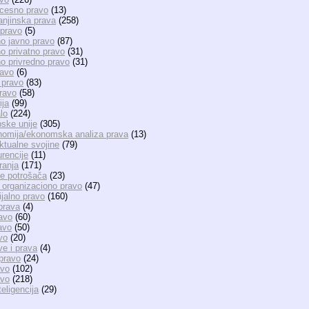
ocesno pravo
(13)
anjinska prava
(258)
 pravo
(5)
o javno pravo
(87)
 privatno pravo
(31)
 privredno pravo
(31)
ravo
(6)
 pravo
(83)
ravo
(58)
ija
(99)
lo
(224)
ske unije
(305)
nomija/ekonomska analiza prava
(13)
ktualne svojine
(79)
rencije
(11)
ranja
(171)
te potrošača
(23)
organizaciono pravo
(47)
ijalno pravo
(160)
prava
(4)
avo
(60)
avo
(50)
vo
(20)
ve i prava
(4)
pravo
(24)
avo
(102)
avo
(218)
eligencija
(29)