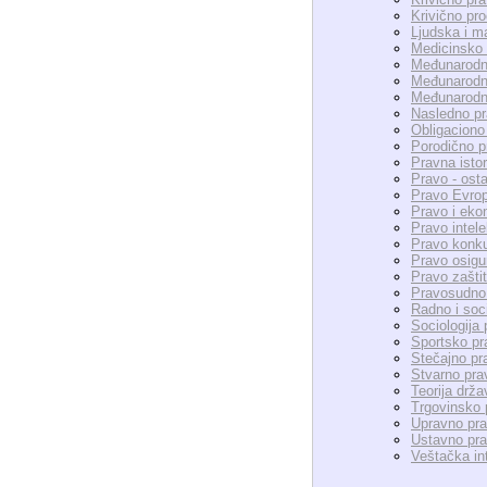
Krivično pr
Ljudska i m
Medicinsko
Međunarodn
Međunarodno
Međunarodno
Nasledno p
Obligaciono
Porodično p
Pravna istor
Pravo - osta
Pravo Evrop
Pravo i eko
Pravo intele
Pravo konku
Pravo osigu
Pravo zašti
Pravosudno 
Radno i soc
Sociologija 
Sportsko pr
Stečajno pr
Stvarno pra
Teorija drža
Trgovinsko 
Upravno pr
Ustavno pr
Veštačka int