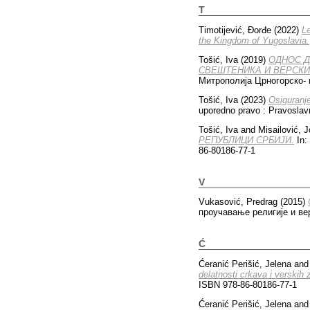
T
Timotijević, Đorđe
(2022)
Le
the Kingdom of Yugoslavia.
Tošić, Iva
(2019)
ОДНОС Д
СВЕШТЕНИКА И ВЕРСКИ
Митрополија Црногорско- п
Tošić, Iva
(2023)
Osiguranјe
uporedno pravo : Pravoslav
Tošić, Iva
and
Misailović, 
РЕПУБЛИЦИ СРБИЈИ.
In:
86-80186-77-1
V
Vukasović, Predrag
(2015)
проучавање религије и вер
Ć
Ćeranić Perišić, Jelena
an
delatnosti crkava i verskih 
ISBN 978-86-80186-77-1
Ćeranić Perišić, Jelena
an