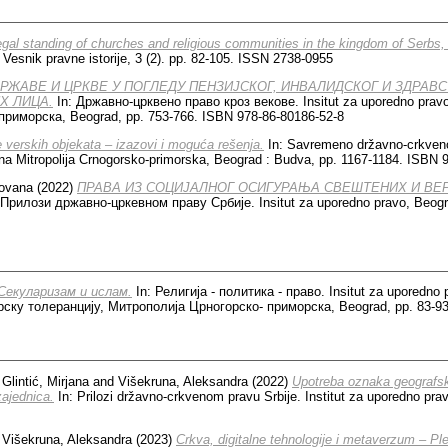
gal standing of churches and religious communities in the kingdom of Serbs
Vesnik pravne istorije, 3 (2). pp. 82-105. ISSN 2738-0955
РЖАВЕ И ЦРКВЕ У ПОГЛЕДУ ПЕНЗИЈСКОГ, ИНВАЛИДСКОГ И ЗДРАВ
Х ЛИЦА.
In: Државно-црквено право кроз векове. Insitut za uporedno pra
риморска, Beograd, pp. 753-766. ISBN 978-86-80186-52-8
 verskih objekata – izazovi i moguća rešenјa.
In: Savremeno državno-crkveno 
na Mitropolija Crnogorsko-primorska, Beograd : Budva, pp. 1167-1184. ISBN 
Jovana
(2022)
ПРАВА ИЗ СОЦИЈАЛНОГ ОСИГУРАЊА СВЕШТЕНИХ И ВЕР
 Прилози државно-цркевном праву Србије. Insitut za uporedno pravo, Beogr
Секуларизам и ислам.
In: Религија - политика - право. Insitut za uporedno
ску толеранцију, Митрополија Црногорско- приморска, Beograd, pp. 83-93
d
Glintić, Mirjana
and
Višekruna, Aleksandra
(2022)
Upotreba oznaka geografsk
zajednica.
In: Prilozi državno-crkvenom pravu Srbije. Institut za uporedno pra
d
Višekruna, Aleksandra
(2023)
Crkva, digitalne tehnologije i metaverzum – Pl