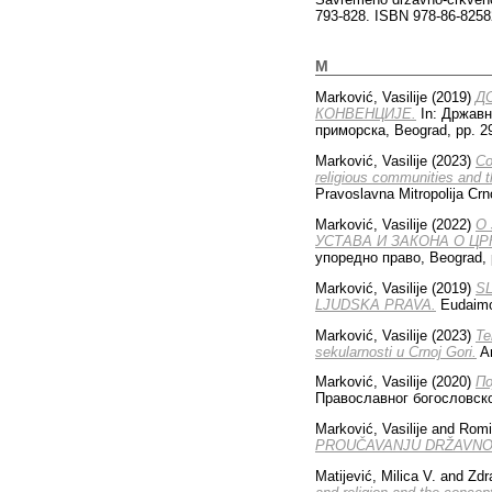
793-828. ISBN 978-86-8258
M
Marković, Vasilije
(2019)
Д
КОНВЕНЦИЈЕ.
In: Државн
приморска, Beograd, pp. 2
Marković, Vasilije
(2023)
Co
religious communities and th
Pravoslavna Mitropolija Cr
Marković, Vasilije
(2022)
O
УСТАВА И ЗАКОНА О Ц
упоредно право, Beograd, 
Marković, Vasilije
(2019)
S
LJUDSKA PRAVA.
Eudaimon
Marković, Vasilije
(2023)
Te
sekularnosti u Crnoj Gori.
Ar
Marković, Vasilije
(2020)
Пo
Православног богословског
Marković, Vasilije
and
Romi
PROUČAVANJU DRŽAVNO
Matijević, Milica V.
and
Zdr