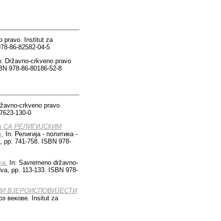
pravo. Institut za
978-86-82582-04-5
: Državno-crkveno pravo
SBN 978-86-80186-52-8
ržavno-crkveno pravo.
-7623-130-0
А СА РЕЛИГИЈСКИМ
.
In: Религија - политика -
 pp. 741-758. ISBN 978-
va.
In: Savremeno državno-
dva, pp. 113-133. ISBN 978-
ОДИ ВЈЕРОИСПОВИЈЕСТИ
з векове. Insitut za