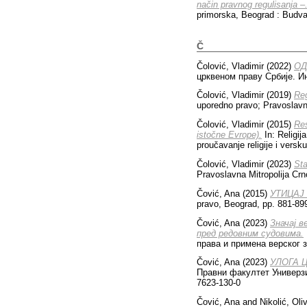
način pravnog regulisanja –
primorska, Beograd : Budva
Č
Čolović, Vladimir
(2022)
ОД
црквеном праву Србије. Ин
Čolović, Vladimir
(2019)
Reg
uporedno pravo; Pravoslavn
Čolović, Vladimir
(2015)
Res
istočne Evrope).
In: Religij
proučavanje religije i vers
Čolović, Vladimir
(2023)
Sta
Pravoslavna Mitropolija Cr
Čović, Ana
(2015)
УТИ­ЦАЈ 
pravo, Beograd, pp. 881-89
Čović, Ana
(2023)
Значај в
пред редовним судовима.
права и примена верског 
Čović, Ana
(2023)
УЛОГА 
Правни факултет Универзит
7623-130-0
Čović, Ana
and
Nikolić, Oli