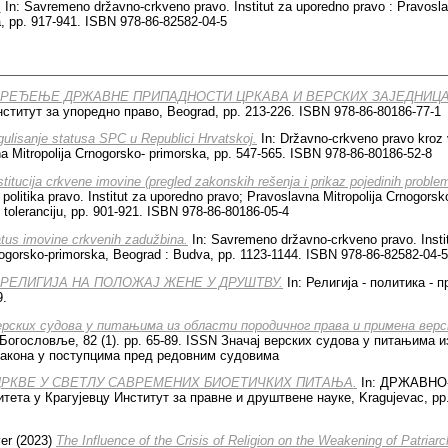
.
In: Savremeno državno-crkveno pravo. Institut za uporedno pravo : Pravosla
, pp. 917-941. ISBN 978-86-82582-04-5
РЕЂЕЊЕ ДРЖАВНЕ ПРИПАДНОСТИ ЦРКАВА И ВЕРСКИХ ЗАЈЕДНИЦА
ститут за упоредно право, Beograd, pp. 213-226. ISBN 978-86-80186-77-1
ulisanje statusa SPC u Republici Hrvatskoj.
In: Državno-crkveno pravo kroz v
a Mitropolija Crnogorsko- primorska, pp. 547-565. ISBN 978-86-80186-52-8
titucija crkvene imovine (pregled zakonskih rešenja i prikaz pojedinih proble
a politika pravo. Institut za uporedno pravo; Pravoslavna Mitropolija Crnogors
ku toleranciju, pp. 901-921. ISBN 978-86-80186-05-4
tus imovine crkvenih zadužbina.
In: Savremeno državno-crkveno pravo. Instit
nogorsko-primorska, Beograd : Budva, pp. 1123-1144. ISBN 978-86-82582-04-5
РЕ­ЛИ­ГИ­ЈА НА ПО­ЛО­ЖАЈ ЖЕ­НЕ У ДРУ­ШТВУ.
In: Религија - политика - пр
9.
ерских судова у питањима из области породичног права и примена верс
Богословље, 82 (1). pp. 65-89. ISSN Значај верских судова у питањима и
закона у поступцима пред редовним судовима
ЦРКВЕ У СВЕТЛУ САВРЕМЕНИХ БИОЕТИЧКИХ ПИТАЊА.
In: ДРЖАВНО
ета у Крагујевцу Институт за правне и друштвене науке, Kragujevac, pp.
ver
(2023)
The Influence of the Crisis of Religion on the Weakening of Patriarc