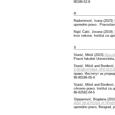
80186-52-8
R
Radomirović, Ivana
(2023)
uporedno pravo : Pravoslav
Rajić Ćalić, Jovana
(2019)
kroz vekove. Institut za u
S
Stanić, Miloš
(2023)
Dozvol
Pravni fakultet Univerzitet
Stanić, Miloš
and
Đorđević,
ЕЛЕМЕНТИМА ПРЕДСЕДН
право. Институт за упоред
86-80186-05-4
Stanić, Miloš
and
Đorđević,
crkveno pravo. Institut za 
86-82582-04-5
Stjepanović, Bogdana
(201
ИЛИ УВЈЕРЕЊА И ПРАВ
uporedno pravo, Beograd, p