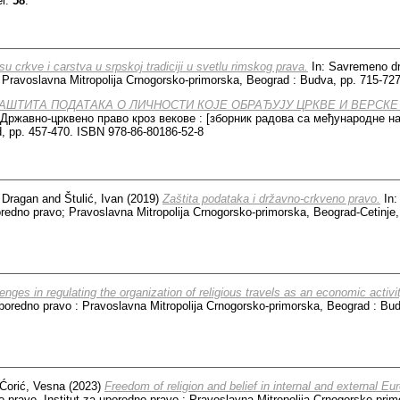
el:
58
.
u crkve i carstva u srpskoj tradiciji u svetlu rimskog prava.
In: Savremeno dr
 : Pravoslavna Mitropolija Crnogorsko-primorska, Beograd : Budva, pp. 715-7
АШТИТА ПОДАТАКА О ЛИЧНОСТИ КОЈЕ ОБРАЂУЈУ ЦРКВЕ И ВЕРСКЕ
 Државно-црквено право кроз векове : [зборник радова са међународне на
, pp. 457-470. ISBN 978-86-80186-52-8
, Dragan
and
Štulić, Ivan
(2019)
Zaštita podataka i državno-crkveno pravo.
In:
oredno pravo; Pravoslavna Mitropolija Crnogorsko-primorska, Beograd-Cetinje
enges in regulating the organization of religious travels as an economic activit
 uporedno pravo : Pravoslavna Mitropolija Crnogorsko-primorska, Beograd : Bu
Ćorić, Vesna
(2023)
Freedom of religion and belief in internal and external Eu
pravo. Institut za uporedno pravo : Pravoslavna Mitropolija Crnogorsko-prim