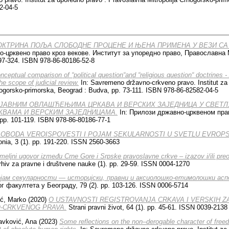
2-04-5
ОКТРИНА ПОЉА СЛОБОДНЕ ПРОЦЕНЕ И ЊЕНА ПРИМЕНА У ВЕЗИ СА
о-црквено право кроз векове. Институт за упоредно право, Православна
97-324. ISBN 978-86-80186-52-8
nceptual comparison of “political question“and “religious question“ doctrines
e scope of judicial review.
In: Savremeno državno-crkveno pravo. Institut za
nogorsko-primorska, Beograd : Budva, pp. 73-111. ISBN 978-86-82582-04-5
 ЈАВНИМ ОВЛАШЋЕЊИМА ЦРКАВА И ВЕРСКИХ ЗАЈЕДНИЦА У СВЕТ
РКВАМА И ВЕРСКИМ ЗАЈЕДНИЦАМА.
In: Прилози државно-црквеном прав
pp. 101-119. ISBN 978-86-80186-77-1
LOBODA VEROISPOVESTI I POJAM SEKULARNOSTI U SVETLU EVROP
ia, 3 (1). pp. 191-220. ISSN 2560-3663
melјni ugovor između Crne Gore i Srpske pravoslavne crkve – izazov i/ili pre
hiv za pravne i društvene nauke (1). pp. 29-59. ISSN 0004-1270
jaм секуларности — историјски, правни и аксиолошко-етимолошки асп
 факултета у Београду, 79 (2). pp. 103-126. ISSN 0006-5714
ć, Marko
(2020)
O USTAVNOSTI REGISTROVANJA CRKAVA I VERSKIH Z
-CRKVENOG PRAVA.
Strani pravni život, 64 (1). pp. 45-61. ISSN 0039-2138
avković, Ana
(2023)
Some reflections on the non–derogable character of free