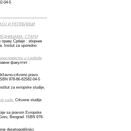
82-04-5
КОЈ И РЕПУБЛИЦИ
ЈЕДНИЦАМА: СТАРИ
 праву Србије : зборник
 Insitut za uporedno
ероисповести и слободе
равни факултет :
ržavno-crkveno pravo.
 ISBN 978-86-82582-04-5
nstitut za evropske studije,
nog suda.
Crkvene studije
bije sa pravom Evropske
u Goru, Beograd. ISBN 978-
ne desetogodišnjici