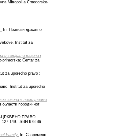
vna Mitropolija Crnogorsko-
.
In: Прилози државно-
ekove. Institut za
ma u zemljama regiona i
ko-primorska; Centar za
ut za uporedno pravo :
аво. Institut za uporedno
ког закона у поступцима
з области породичног
-ЦРКВЕНО ПРАВО.
 127-149. ISBN 978-86-
hal Family.
In: Савремено