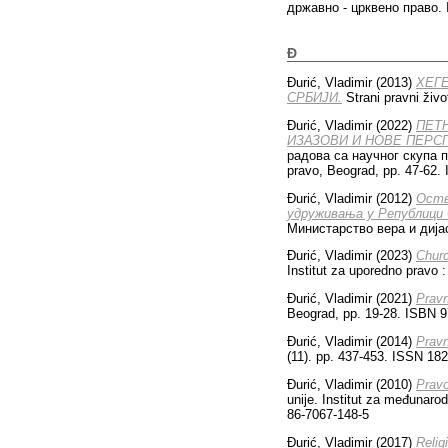
државно - црквено право. I
Đ
Đurić, Vladimir
(2013)
ХЕГ
СРБИЈИ.
Strani pravni živo
Đurić, Vladimir
(2022)
ПЕТ
ИЗАЗОВИ И НОВЕ ПЕРС
радова са научног скупа п
pravo, Beograd, pp. 47-62.
Đurić, Vladimir
(2012)
Оств
удруживања у Републици 
Министарство вера и дијас
Đurić, Vladimir
(2023)
Churc
Institut za uporedno pravo
Đurić, Vladimir
(2021)
Pravn
Beograd, pp. 19-28. ISBN 9
Đurić, Vladimir
(2014)
Pravn
(11). pp. 437-453. ISSN 18
Đurić, Vladimir
(2010)
Pravo
unije. Institut za međunaro
86-7067-148-5
Đurić, Vladimir
(2017)
Religi