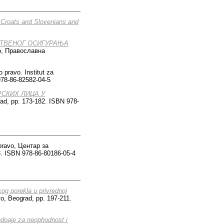
, Croats and Slovenians and
СТВЕНОГ ОСИГУРАЊА
vo, Православна
pravo. Institut za
978-86-82582-04-5
СКИХ ЛИЦА У
ad, pp. 173-182. ISBN 978-
 pravo, Центар за
. ISBN 978-86-80186-05-4
og porekla u privrednoj
vo, Beograd, pp. 197-211.
edoaje za neophodnost i