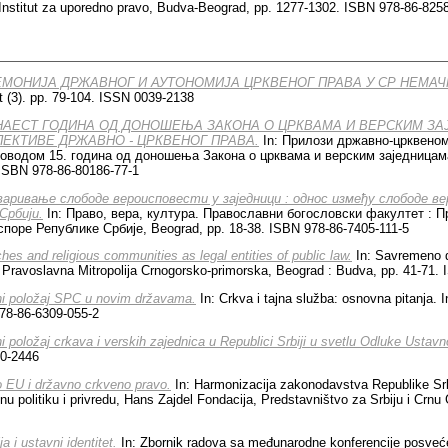
nstitut za uporedno pravo, Budva-Beograd, pp. 1277-1302. ISBN 978-86-825
ЕМОНИЈА ДРЖАВНОГ И АУТОНОМИЈА ЦРКВЕНОГ ПРАВА У СР НЕМАЧ
t (3). pp. 79-104. ISSN 0039-2138
НАЕСТ ГОДИНА ОД ДОНОШЕЊА ЗАКОНА О ЦРКВАМА И ВЕРСКИМ ЗА
ПЕКТИВЕ ДРЖАВНО - ЦРКВЕНОГ ПРАВА.
In: Прилози државно-црквеном
оводом 15. година од доношења Закона о црквама и верским заједницама.
 ISBN 978-86-80186-77-1
аривање слободе вероисповести у заједници : однос између слободе в
Србији.
In: Право, вера, култура. Православни богословски факултет : П
поре Републике Србије, Beograd, pp. 18-38. ISBN 978-86-7405-111-5
hes and religious communities as legal entities of public law.
In: Savremeno d
 : Pravoslavna Mitropolija Crnogorsko-primorska, Beograd : Budva, pp. 41-71.
i položaj SPC u novim državama.
In: Crkva i tajna služba: osnovna pitanja. I
78-86-6309-055-2
i položaj crkava i verskih zajednica u Republici Srbiji u svetlu Odluke Ustav
20-2446
 EU i državno crkveno pravo.
In: Harmonizacija zakonodavstva Republike Sr
dnu politiku i privredu, Hans Zajdel Fondacija, Predstavništvo za Srbiju i Crn
ja i ustavni identitet.
In: Zbornik radova sa međunarodne konferencije posveće