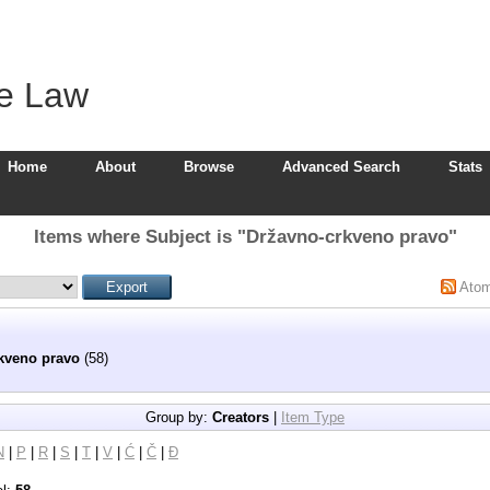
ve Law
Home
About
Browse
Advanced Search
Stats
Items where Subject is "Državno-crkveno pravo"
Ato
kveno pravo
(58)
Group by:
Creators
|
Item Type
N
|
P
|
R
|
S
|
T
|
V
|
Ć
|
Č
|
Đ