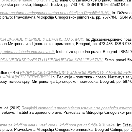
t of absolute human rights.
In: Savremeno državno-crkveno pravo. Institut za
nogorsko-primorska, Beograd : Budva, pp. 743-770. ISBN 978-86-82582-04-5
erska nastava i radnopravni status veroučitelja u Republici Srbiji.
In: Državno
no pravo; Pravoslavna Mitropolija Crnogorsko- primorska, pp. 767-784. ISBN 
­СИ ДР­ЖА­ВЕ И ЦР­КВЕ У ЕВРОП­СКОЈ УНИ­ЈИ.
In: Државно-црквено право
вна Митрополија Црногорско- приморска, Beograd, pp. 473-486. ISBN 978-
, crkva i sloboda veroispovesti.
Institut za uporedno pravo, Beograd. ISBN 
ODA VEROISPOVESTI U UJEDINJENOM KRALJEVSTVU.
Strani pravni ži
l­li­er
(2015)
РЕ­ЛИ­ГИЈ­СКИ СИМ­БО­ЛИ У ЈАВ­НОМ ЖИ­ВО­ТУ У НЕ­КИМ ЕВ
ФРАН­ЦУ­СКУ РЕ­ПУ­БЛИ­КУ.
In: Религија - политика - право. Институт за
ску толеранцију, Митрополија Црногорско- приморска, Beograd, pp. 587-6
Miloš
(2019)
Religijski elementi u preambulama ustava : sa posebnim osvrto
 vekove. Institut za uporedno pravo; Pravoslavna Mitropolija Crnogorsko- pr
zne za krivična dela u vezi vere u krivičnom pravu Srbije XIX veka.
In: Drža
o pravo; Pravoslavna Mitropolija Crnogorsko-primorska, Beograd-Cetinje, pp.