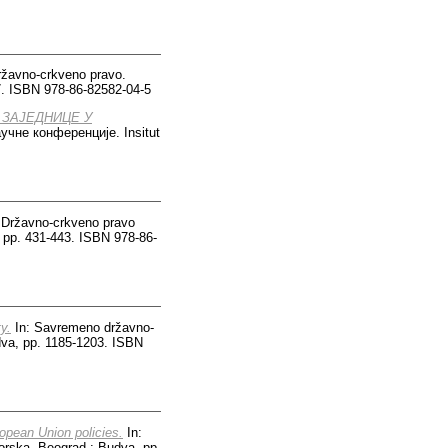
žavno-crkveno pravo.
27. ISBN 978-86-82582-04-5
 ЗАЈЕДНИЦЕ У
учне конференције. Insitut
 Državno-crkveno pravo
, pp. 431-443. ISBN 978-86-
y.
In: Savremeno državno-
dva, pp. 1185-1203. ISBN
ropean Union policies.
In:
orska, Beograd : Budva, pp.