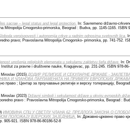
Res sacrae – legal status and legal protection.
In: Savremeno državno-crkveno 
na Mitropolija Crnogorsko-primorska, Beograd : Budva, pp. 1145-1165. ISBN 
Sloboda veroispovesti i autonomija crkve u radnim odnosima svetovnih lica.
In
poredno pravo; Pravoslavna Mitropolija Crnogorsko- primorska, pp. 741-752. I
jenost unošenja religijskih elemenata u sekularnu zakletvu šefa države.
In: D
a, Institut za pravne i društvene nauke, Kragujevac, pp. 231-245. ISBN 978-86
 Miroslav
(2015)
ДОДИР РЕЛИГИЈЕ И СЕКУЛАРНЕ ДРЖАВЕ - ЗАКЛЕТВ
ИКА И ЧЛАНОВА ПАРЛАМЕНАТА НА ПРИМЕРУ ЕВРОПСКИХ ДРЖАВА
но право ; Центар за проучавање религије и верску толеранцију, Beograd,
 Miroslav
(2023)
Državni simboli i sekularnost države u okviru evropskih drža
uporedno pravo : Pravoslavna Mitropolija Crnogorsko-primorska, Beograd : Bu
9)
ИМОВИНА СПЦ У СВЕТЛУ ЧЛАНА 62. ПРЕДЛОГА ЗАКОНА О СЛОБ
НОМ ПОЛОЖАЈУ ВЈЕРСКИХ ЗАЈЕДНИЦА.
In: Државно-црквено право кро
p. 905-921. ISBN 978-86-80186-52-8