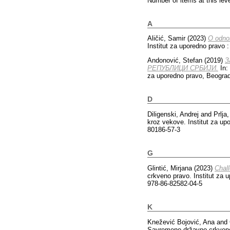
Number of items at this lev
A
Aličić, Samir
(2023)
O odnos
Institut za uporedno pravo
Andonović, Stefan
(2019)
З
РЕПУБЛИЦИ СРБИЈИ.
In:
za uporedno pravo, Beograd
D
Diligenski, Andrej
and
Prlja
kroz vekove. Institut za up
80186-57-3
G
Glintić, Mirjana
(2023)
Chall
crkveno pravo. Institut za
978-86-82582-04-5
K
Knežević Bojović, Ana
and
Savremeno državno-crkveno 