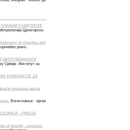
 ЧЛАНОМ 9 ЕВРОПСКЕ
 Митрополија Црногорско-
 - Autonomy of churches and
 uporedno pravo :
ЛУ МИТРОВДАНСКОГ
у Србије. Институт за
SKE KONVENCIJE ZA
obražaj shvatanja načela
екти.
Богословље : орган
AJEDNICA – PRILOG
dom of thought, conscious