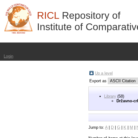
RICL
Repository of
Institute of Comparati
Login
Up a level
Export as
Library
(58)
Državno-cr
Jump to:
A
|
D
|
G
|
K
|
M
|