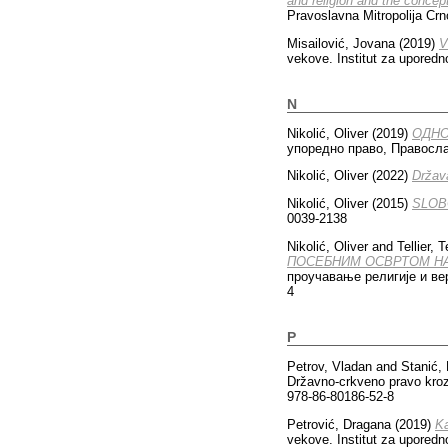
and religion and the concep
Pravoslavna Mitropolija Cr
Misailović, Jovana
(2019)
V
vekove. Institut za upored
N
Nikolić, Oliver
(2019)
ОД­НО
упоредно право, Правосла
Nikolić, Oliver
(2022)
Država
Nikolić, Oliver
(2015)
SLOB
0039-2138
Nikolić, Oliver
and
Tel­li­er, Te
ПО­СЕБ­НИМ ОСВР­ТОМ НА 
проучавање религије и вер
4
P
Petrov, Vladan
and
Stanić, 
Državno-crkveno pravo kroz
978-86-80186-52-8
Petrović, Dragana
(2019)
Ka
vekove. Institut za uporedn