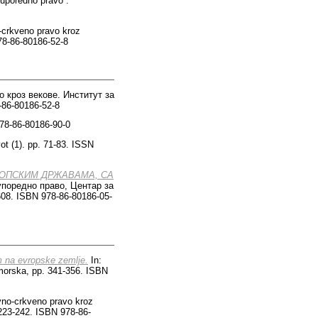
 uporedno pravo :
-crkveno pravo kroz
978-86-80186-52-8
 кроз векове. Институт за
86-80186-52-8
978-86-80186-90-0
vot (1). pp. 71-83. ISSN
РОП­СКИМ ДР­ЖА­ВА­МА, СА
 упоредно право, Центар за
08. ISBN 978-86-80186-05-
m na evropske zemlјe.
In:
imorska, pp. 341-356. ISBN
vno-crkveno pravo kroz
 223-242. ISBN 978-86-