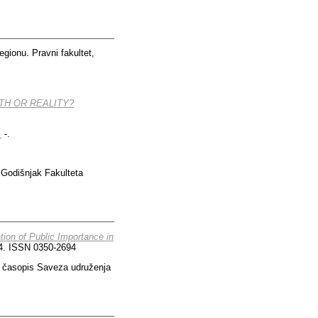
egionu. Pravni fakultet,
TH OR REALITY?
.
-.
Godišnjak Fakulteta
tion of Public Importance in
-24. ISSN 0350-2694
 : časopis Saveza udruženja