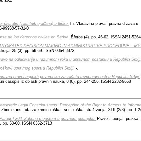
el:
101
.
 civitatis (zaštitnik građana) u Iliriku.
In: Vladavina prava i pravna država u r
8-99938-57-31-0
nsa de los derechos civiles en Serbia.
Éforos (4). pp. 46-62. ISSN 2451-5264
UTOMATED DECISION MAKING IN ADMINISTRATIVE PROCEDURE – MY
icija, 25 (3). pp. 59-69. ISSN 0354-8872
ravo na odlučivanje u razumnom roku u upravnom postupku u Republici Srbiji
roškovi upravnog spora u Republici Srbiji.
-.
pravno-pravni aspekti poverenika za zaštitu ravnopravnosti u Republici Srbiji.
ni časopis iz oblasti pravnih nauka, 8 (8). pp. 244-256. ISSN 2232-9668
eaucratic Legal Consciousness: Perception of the Right to Access to Informa
Zbornik instituta za kriminološka i sociološka istraživanja, XLII (2/3). pp. 1
[Paragr.] 208. Zakona o opštem u pravnom postupku.
Pravo : teorija i praksa
). pp. 53-60. ISSN 0352-3713