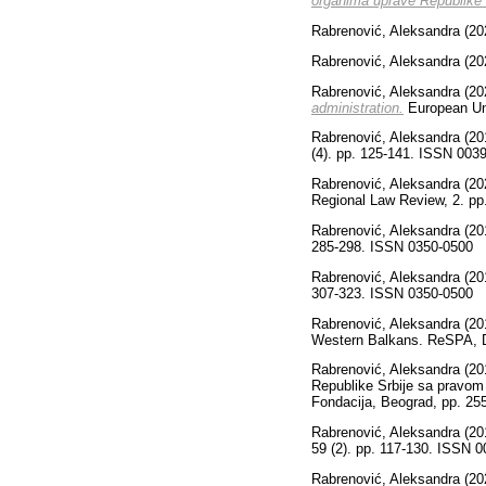
organima uprave Republike
Rabrenović, Aleksandra
(20
Rabrenović, Aleksandra
(20
Rabrenović, Aleksandra
(20
administration.
European Un
Rabrenović, Aleksandra
(20
(4). pp. 125-141. ISSN 003
Rabrenović, Aleksandra
(20
Regional Law Review, 2. p
Rabrenović, Aleksandra
(20
285-298. ISSN 0350-0500
Rabrenović, Aleksandra
(20
307-323. ISSN 0350-0500
Rabrenović, Aleksandra
(20
Western Balkans. ReSPA, D
Rabrenović, Aleksandra
(20
Republike Srbije sa pravom 
Fondacija, Beograd, pp. 25
Rabrenović, Aleksandra
(20
59 (2). pp. 117-130. ISSN 
Rabrenović, Aleksandra
(20