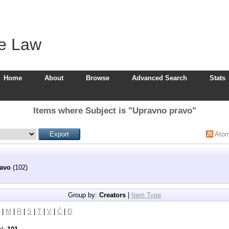
ve Law
Home
About
Browse
Advanced Search
Stats
Items where Subject is "Upravno pravo"
Ato
avo
(102)
Group by:
Creators
|
Item Type
|
M
|
R
|
S
|
T
|
V
|
Ć
|
Đ