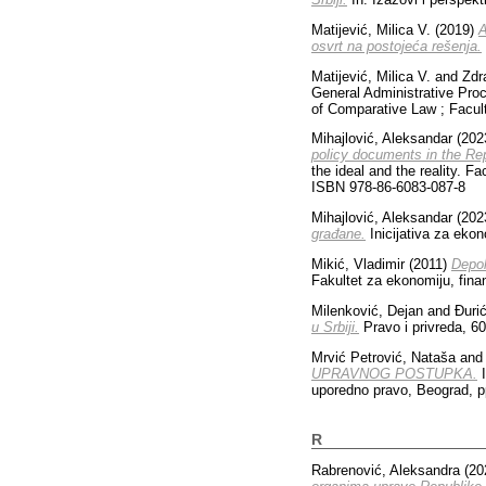
Matijević, Milica V.
(2019)
A
osvrt na postojeća rešenja.
Matijević, Milica V.
and
Zdr
General Administrative Pro
of Comparative Law ; Facul
Mihajlović, Aleksandar
(202
policy documents in the Rep
the ideal and the reality. F
ISBN 978-86-6083-087-8
Mihajlović, Aleksandar
(202
građane.
Inicijativa za eko
Mikić, Vladimir
(2011)
Depol
Fakultet za ekonomiju, fina
Milenković, Dejan
and
Đurić
u Srbiji.
Pravo i privreda, 6
Mrvić Petrović, Nataša
an
UPRAVNOG POSTUPKA.
I
uporedno pravo, Beograd, p
R
Rabrenović, Aleksandra
(20