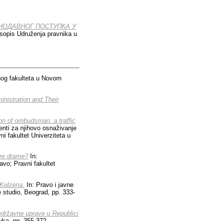
НОДАВНОГ ПОСТУПКА У
asopis Udruženja pravnika u
og fakulteta u Novom
nistration and Their
tion of ombudsman: a traffic
menti za njihovo osnaživanje
i fakultet Univerziteta u
are drame?
In:
vo; Pravni fakultet
 Kelzena.
In: Pravo i javne
je studio, Beograd, pp. 333-
edržavne uprave u Republici
uka, pp. 355-372.