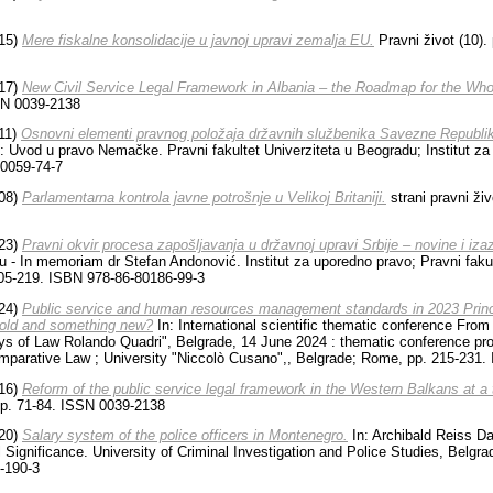
15)
Mere fiskalne konsolidacije u javnoj upravi zemalja EU.
Pravni život (10).
17)
New Civil Service Legal Framework in Albania – the Roadmap for the Wh
SSN 0039-2138
11)
Osnovni elementi pravnog položaja državnih službenika Savezne Republ
: Uvod u pravo Nemačke. Pravni fakultet Univerziteta u Beogradu; Institut z
80059-74-7
08)
Parlamentarna kontrola javne potrošnje u Velikoj Britaniji.
strani pravni ži
23)
Pravni okvir procesa zapošljavanja u državnoj upravi Srbije – novine i iza
- In memoriam dr Stefan Andonović. Institut za uporedno pravo; Pravni fakul
205-219. ISBN 978-86-80186-99-3
24)
Public service and human resources management standards in 2023 Princi
 old and something new?
In: International scientific thematic conference From
ys of Law Rolando Quadri", Belgrade, 14 June 2024 : thematic conference pro
Comparative Law ; University "Niccolò Cusano",, Belgrade; Rome, pp. 215-231
16)
Reform of the public service legal framework in the Western Balkans at a
. pp. 71-84. ISSN 0039-2138
20)
Salary system of the police officers in Montenegro.
In: Archibald Reiss D
l Significance. University of Criminal Investigation and Police Studies, Belgr
-190-3