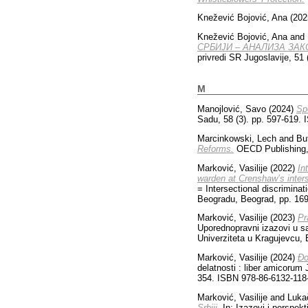
Knežević Bojović, Ana
(202
Knežević Bojović, Ana
and
СРБИЈИ – АНАЛИЗА ЗАК
privredi SR Jugoslavije, 51
M
Manojlović, Savo
(2024)
Sp
Sadu, 58 (3). pp. 597-619.
Marcinkowski, Lech
and
Bu
Reforms.
OECD Publishing,
Marković, Vasilije
(2022)
In
warden at Crenshaw’s inters
= Intersectional discriminat
Beogradu, Beograd, pp. 16
Marković, Vasilije
(2023)
Pr
Uporednopravni izazovi u s
Univerziteta u Kragujevcu,
Marković, Vasilije
(2024)
Đo
delatnosti : liber amicorum 
354. ISBN 978-86-6132-118-
Marković, Vasilije
and
Luka
Srbiji.
In: Izazovi i perspekt