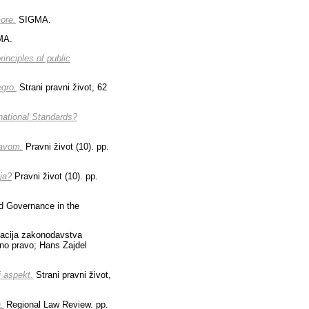
ore.
SIGMA.
MA.
inciples of public
egro.
Strani pravni život, 62
rnational Standards?
ravom.
Pravni život (10). pp.
ja?
Pravni život (10). pp.
od Governance in the
acija zakonodavstva
dno pravo; Hans Zajdel
i aspekt.
Strani pravni život,
.
Regional Law Review. pp.