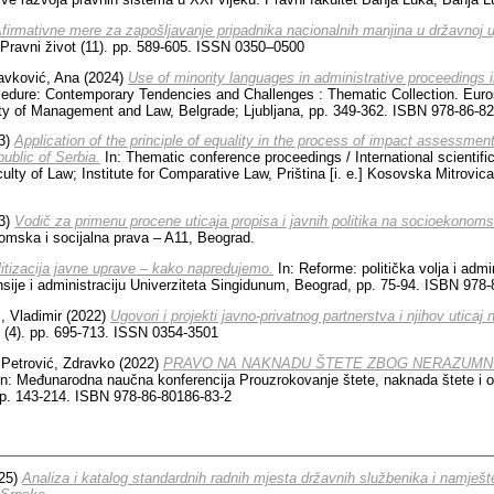
firmativne mere za zapošljavanje pripadnika nacionalnih manjina u državnoj u
Pravni život (11). pp. 589-605. ISSN 0350–0500
avković, Ana
(2024)
Use of minority languages in administrative proceedings i
cedure: Contemporary Tendencies and Challenges : Thematic Collection. Eurosf
ty of Management and Law, Belgrade; Ljubljana, pp. 349-362. ISBN 978-86-8
3)
Application of the principle of equality in the process of impact assessment
ublic of Serbia.
In: Thematic conference proceedings / International scientif
aculty of Law; Institute for Comparative Law, Priština [i. e.] Kosovska Mitrovic
3)
Vodič za primenu procene uticaja propisa i javnih politika na socioekonoms
nomska i socijalna prava – A11, Beograd.
itizacija javne uprave – kako napredujemo.
In: Reforme: politička volјa i admin
nsije i administraciju Univerziteta Singidunum, Beograd, pp. 75-94. ISBN 978
, Vladimir
(2022)
Ugovori i projekti javno-privatnog partnerstva i njihov uticaj
0 (4). pp. 695-713. ISSN 0354-3501
d
Petrović, Zdravko
(2022)
PRAVO NA NAKNADU ŠTETE ZBOG NERAZUMN
n: Međunarodna naučna konferencija Prouzrokovanje štete, naknada štete i os
p. 143-214. ISBN 978-86-80186-83-2
25)
Analiza i katalog standardnih radnih mjesta državnih službenika i namješt