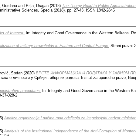
, Gordana
and
Prlja, Dragan
(2018)
The Thorny Road to Public Administration
ministrative Sciences, Specia (2018). pp. 27-43. ISSN 1842-2845
ict of Interest.
In: Integrity and Good Governance in the Western Balkans. R
alization of military brownfields in Eastern and Central Europe.
Strani pravni ž
ović, Stefan
(2020)
ВРСТЕ ИНФОРМАЦИЈА И ПОДАТАКА У ЈАВНОМ ПР
ака о личности у Србији : зборник радова. Insitut za uporedno pravo, Beog
inistrative procedures.
In: Integrity and Good Governance in the Western B
0-37-028-2
5)
Analiza organizacije i načina rada odeljenja za inspekcijski nadzor minist
5)
Analysis of the Institutional Independence of the Anti-Corruption of Monte
CIDS.