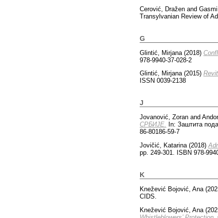
Cerović, Dražen
and
Gasmi
Transylvanian Review of Ad
G
Glintić, Mirjana
(2018)
Confl
978-9940-37-028-2
Glintić, Mirjana
(2015)
Revit
ISSN 0039-2138
J
Jovanović, Zoran
and
Andon
СРБИЈЕ.
In: Заштита подат
86-80186-59-7
Jovičić, Katarina
(2018)
Adm
pp. 249-301. ISBN 978-994
K
Knežević Bojović, Ana
(202
CIDS.
Knežević Bojović, Ana
(202
Whistleblowers’ Protection.