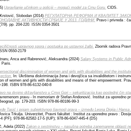
5)
Upravljanje učinkom u policiji – mogući model za Crnu Goru.
CIDS.
Krstović, Slobodan
(2014)
РЕГУЛАТОРНА РЕФОРМА И КВАЛИТЕТ ЗАКО
ОНОДАВНЕ АКТИВНОСТИ СРБИЈЕ У 2013. ГОДИНИ.
Pravo i privreda : č
 (7/9). pp. 204-220. ISSN 0354-3501
ecifičnosti upravnog spora i postupka po ustavnoj žalbi.
Zbornik radova Pravn
 ISSN 0550-2179
tnaru, Anca
and
Rabrenović, Aleksandra
(2024)
Salary Systems in Public Admi
 Paris.
tersectional discrimination of women and girls with disabilities and the institu
ection.
In: Ukrštena diskriminacija žena i devojčica sa invaliditetom i instru
ion of women and girls with disabilities and means of their empowerment. Pravn
9-198. ISBN 978-86-6132-040-8
avo na dvojno državljanstvo u Crnoj Gori – sekuritizacija kao poslednji čin st
avremenom pravu - In memoriam dr Stefan Andonović. Institut za uporedno pra
 Beograd, pp. 179-203. ISBN 978-86-80186-99-3
rđe Tasić i pojam subjektivnog (javnog) prava – između Leona Digija i Hansa
Jovica Trkulјa. Univerzitet, Pravni fakultet : Institut za uporedno pravo : Dosi
4 (PF); 978-86-82582-17-5 (IUP); 978-86-6047-445-4 (DS)
č, Adela
(2022)
Zakon o sestrinstvu – nasušna potreba zanemarene oblasti n
ive razvoja pravnih sistema u XXI vijeku. Pravni fakultet Banja Luka, Banja L