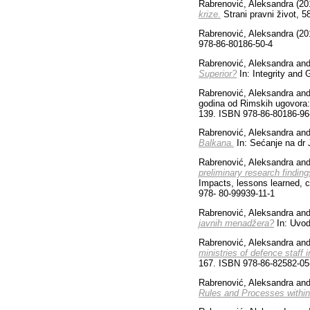
Rabrenović, Aleksandra
(20
krize.
Strani pravni život, 5
Rabrenović, Aleksandra
(20
978-86-80186-50-4
Rabrenović, Aleksandra
an
Superior?
In: Integrity and
Rabrenović, Aleksandra
an
godina od Rimskih ugovora: 
139. ISBN 978-86-80186-96
Rabrenović, Aleksandra
an
Balkana.
In: Sećanјe na dr 
Rabrenović, Aleksandra
an
preliminary research finding
Impacts, lessons learned, c
978- 80-99939-11-1
Rabrenović, Aleksandra
an
javnih menadžera?
In: Uvod
Rabrenović, Aleksandra
an
ministries of defence staff 
167. ISBN 978-86-82582-05
Rabrenović, Aleksandra
an
Rules and Processes within