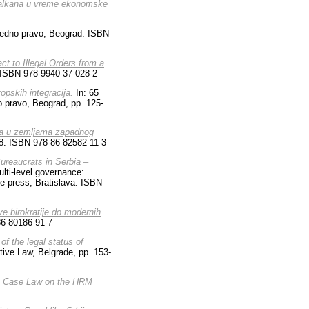
 Balkana u vreme ekonomske
redno pravo, Beograd. ISBN
t to Illegal Orders from a
 ISBN 978-9940-37-028-2
opskih integracija.
In: 65
o pravo, Beograd, pp. 125-
ika u zemljama zapadnog
48. ISBN 978-86-82582-11-3
ureaucrats in Serbia –
lti-level governance:
e press, Bratislava. ISBN
e birokratije do modernih
86-80186-91-7
f the legal status of
tive Law, Belgrade, pp. 153-
he Case Law on the HRM