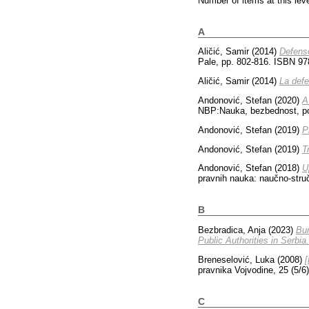
Number of items at this lev
A
Aličić, Samir
(2014)
Defensor
Pale, pp. 802-816. ISBN 97
Aličić, Samir
(2014)
La defe
Andonović, Stefan
(2020)
A
NBP:Nauka, bezbednost, pol
Andonović, Stefan
(2019)
P
Andonović, Stefan
(2019)
T
Andonović, Stefan
(2018)
U
pravnih nauka: naučno-struč
B
Bezbradica, Anja
(2023)
Bur
Public Authorities in Serbia.
Breneselović, Luka
(2008)
pravnika Vojvodine, 25 (5/6
C