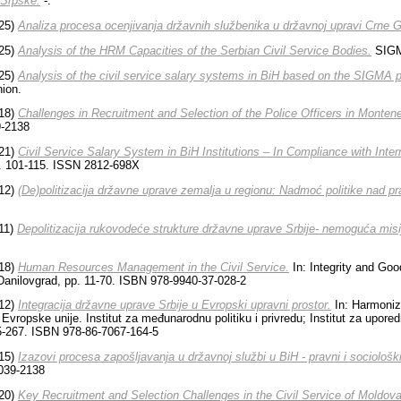
 Srpske.
-.
25)
Analiza procesa ocenjivanja državnih službenika u državnoj upravi Crne G
25)
Analysis of the HRM Capacities of the Serbian Civil Service Bodies.
SIG
25)
Analysis of the civil service salary systems in BiH based on the SIGMA pr
ion.
18)
Challenges in Recruitment and Selection of the Police Officers in Monten
9-2138
21)
Civil Service Salary System in BiH Institutions – In Compliance with Inte
p. 101-115. ISSN 2812-698X
12)
(De)politizacija državne uprave zemalja u regionu: Nadmoć politike nad p
11)
Depolitizacija rukovodeće strukture državne uprave Srbije- nemoguća misi
18)
Human Resources Management in the Civil Service.
In: Integrity and Go
anilovgrad, pp. 11-70. ISBN 978-9940-37-028-2
12)
Integracija državne uprave Srbije u Evropski upravni prostor.
In: Harmoniz
Evropske unije. Institut za međunarodnu politiku i privredu; Institut za upore
5-267. ISBN 978-86-7067-164-5
15)
Izazovi procesa zapošljavanja u državnoj službi u BiH - pravni i sociološk
0039-2138
20)
Key Recruitment and Selection Challenges in the Civil Service of Moldova