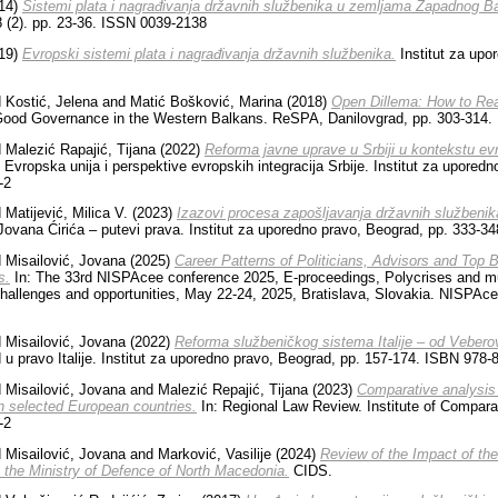
14)
Sistemi plata i nagrađivanja državnih službenika u zemljama Zapadnog
8 (2). pp. 23-36. ISSN 0039-2138
19)
Еvropski sistemi plata i nagrađivanja državnih službenika.
Institut za upo
d
Kostić, Jelena
and
Matić Bošković, Marina
(2018)
Open Dillema: How to Reac
 Good Governance in the Western Balkans. ReSPA, Danilovgrad, pp. 303-314.
d
Malezić Rapajić, Tijana
(2022)
Reforma javne uprave u Srbiji u kontekstu evr
Evropska unija i perspektive evropskih integracija Srbije. Institut za uporedn
-2
d
Matijević, Milica V.
(2023)
Izazovi procesa zapošljavanјa državnih služben
Jovana Ćirića – putevi prava. Institut za uporedno pravo, Beograd, pp. 333-3
d
Misailović, Jovana
(2025)
Career Patterns of Politicians, Advisors and Top B
s.
In: The 33rd NISPAcee conference 2025, E-proceedings, Polycrises and mu
hallenges and opportunities, May 22-24, 2025, Bratislava, Slovakia. NISPAce
d
Misailović, Jovana
(2022)
Reforma službeničkog sistema Italije – od Veberov
 u pravo Italije. Institut za uporedno pravo, Beograd, pp. 157-174. ISBN 978-
d
Misailović, Jovana
and
Malezić Repajić, Tijana
(2023)
Comparative analysis o
in selected European countries.
In: Regional Law Review. Institute of Compara
-2
d
Misailović, Jovana
and
Marković, Vasilije
(2024)
Review of the Impact of t
 the Ministry of Defence of North Macedonia.
CIDS.