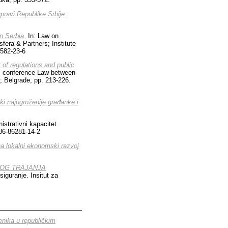
pravi Republike Srbije:
n Serbia.
In: Law on
era & Partners; Institute
2582-23-6
 of regulations and public
ic conference Law between
a; Belgrade, pp. 213-226.
ki najugroženije građanke i
istrativni kapacitet.
-86-86281-14-2
 na lokalni ekonomski razvoj
OG TRAJANJA
iguranje. Insitut za
enika u republičkim