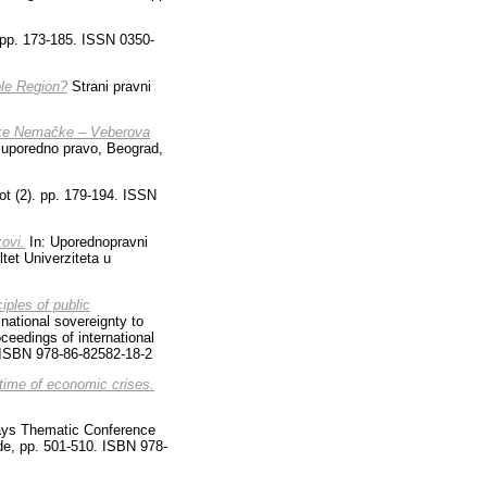
 pp. 173-185. ISSN 0350-
ole Region?
Strani pravni
ike Nemačke – Veberova
a uporedno pravo, Beograd,
vot (2). pp. 179-194. ISSN
zovi.
In: Uporednopravni
tet Univerziteta u
ples of public
 national sovereignty to
ceedings of international
. ISBN 978-86-82582-18-2
 time of economic crises.
ays Thematic Conference
ade, pp. 501-510. ISBN 978-