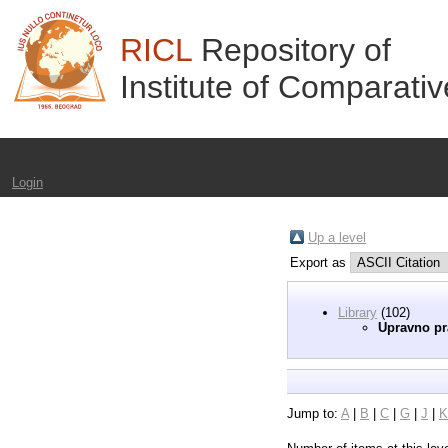
RICL
Repository of
Institute of Comparati
Login
Up a level
Export as
Library
(102)
Upravno pr
Jump to:
A
|
B
|
C
|
G
|
J
|
K