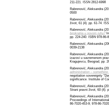
211-221. ISSN 2812-6998
Rabrenović, Aleksandra
(20
0500
Rabrenović, Aleksandra
(20
život, 61 (4). pp. 61-74. I
Rabrenović, Aleksandra
(20
birokratija u novom ruhu?
In
pp. 224-240. ISBN 978-86-
Rabrenović, Aleksandra
(20
0039-2138
Rabrenović, Aleksandra
(20
izazovi u savremenom pravu 
Kragujevcu, Beograd, pp. 
Rabrenović, Aleksandra
(20
administration – something
negotiation sovereignty "Da
significance. Institute of 
Rabrenović, Aleksandra
(20
Strani pravni život, 60 (4)
Rabrenović, Aleksandra
(20
Proceedings of Internationa
86-7020-453-9; 978-86-7020