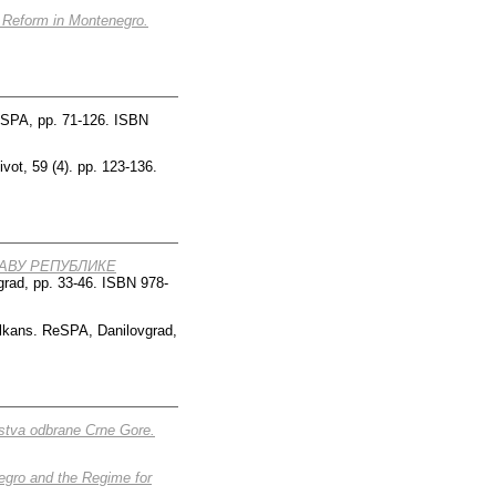
 Reform in Montenegro.
eSPA, pp. 71-126. ISBN
ivot, 59 (4). pp. 123-136.
АВУ РЕПУБЛИКЕ
rad, pp. 33-46. ISBN 978-
alkans. ReSPA, Danilovgrad,
arstva odbrane Crne Gore.
negro and the Regime for