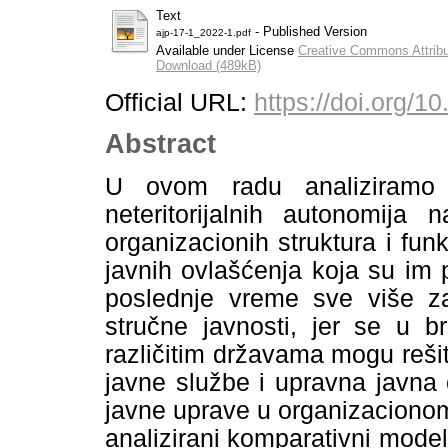
Text
- Published Version
ajp-17-1_2022-1.pdf
Available under License
Creative Commons Attribu
Download (489kB)
Official URL:
https://doi.org/1
Abstract
U ovom radu analiziramo 
neteritorijalnih autonomija 
organizacionih struktura i fun
javnih ovlašćenja koja su im 
poslednje vreme sve više z
stručne javnosti, jer se u b
različitim državama mogu rešit
javne službe i upravna javna 
javne uprave u organizaciono
analizirani komparativni model