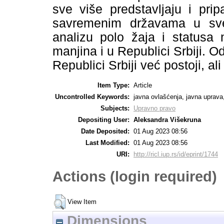
sve više predstavlјaju i pri
savremenim državama u sve
analizu polo žaja i statusa n
manjina i u Republici Srbiji. O
Republici Srbiji već postoji, a
Item Type:
Article
Uncontrolled Keywords:
javna ovlašćenja, javna uprava,
Subjects:
Upravno pravo
Depositing User:
Aleksandra Višekruna
Date Deposited:
01 Aug 2023 08:56
Last Modified:
01 Aug 2023 08:56
URI:
http://ricl.iup.rs/id/eprint/1744
Actions (login required)
View Item
Dimensions