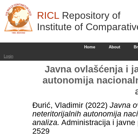
RICL
Repository of
Institute of Comparati
Home
About
B
Login
Javna ovlašćenja i ja
autonomija nacional
Đurić, Vladimir
(2022)
Javna o
neteritorijalnih autonomija na
analiza.
Administracija i javne 
2529