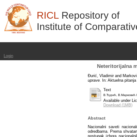
RICL
Repository of
Institute of Comparati
Login
Neteritorijalna 
Đurić, Vladimir
and
Marković
uprave.
In: Aktuelna pitanj
Text
В.Ђурић, В.Марков
Available under L
Download (1MB)
Abstract
Nacionalni saveti naciona
odredbama. Prema shvatanj
postupak izbora nacionalni