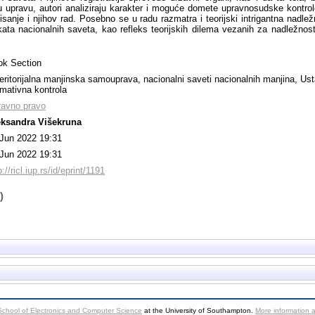
u upravu, autori analiziraju karakter i moguće domete upravnosudske kontrol
isanje i njihov rad. Posebno se u radu razmatra i teorijski intrigantna nadl
kata nacionalnih saveta, kao refleks teorijskih dilema vezanih za nadležnost
ok Section
eritorijalna manjinska samouprava, nacionalni saveti nacionalnih manjina, Us
mativna kontrola
ravno pravo
eksandra Višekruna
Jun 2022 19:31
Jun 2022 19:31
p://ricl.iup.rs/id/eprint/1191
)
School of Electronics and Computer Science
at the University of Southampton.
More information a