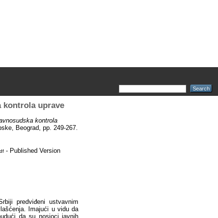
a kontrola uprave
pravnosudska kontrola
pske, Beograd, pp. 249-267.
- Published Version
df
rbiji predviđeni ustvavnim
ašćenja. Imajući u vidu da
budući da su nosioci javnih