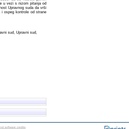
e u vezi s nizom pitanja od
ežnost Upravnog suda da vrši
 i ospeg kontrole od strane
tavni sud, Upravni sud,
nd software credits
.