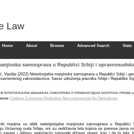
ve Law
Home
About
Browse
Advanced Search
Stats
manјinska samouprava u Republici Srbiji i upravnosudsk
, Vasilije
(2022)
Neteritorijalna manјinska samouprava u Republici Srbiji i u
a savremenog zakonodavstva. Savez udruženja pravnika Srbije i Republike Sr
ић HETEPИTOPИЈAЛНА МАЊИНСКА CAMOУПРАВА И УПРАВНОСУДСКА КОНТРОЛА УПРАВЕ.p
icense
Creative Commons Attribution Non-commercial No Derivatives
.
lnih manjina su oblik neteriporijalne manjinske samouprave u Republici S
u Ustavnog suda Srbije, oni su nedržavna tela kojima se prenose javna ovl
h saveta i njihovu registraciju sprovode državni organi, kao i da ta tela, 