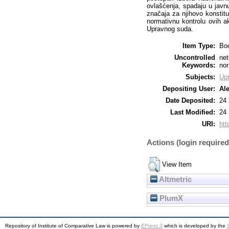
ovlašćenja, spadaju u javn
značaja za njihovo konstitu
normativnu kontrolu ovih a
Upravnog suda.
Item Type:
Bo
Uncontrolled
net
Keywords:
nor
Subjects:
Up
Depositing User:
Al
Date Deposited:
24 
Last Modified:
24 
URI:
htt
Actions (login required
View Item
Altmetric
PlumX
Repository of Institute of Comparative Law is powered by
EPrints 3
which is developed by the