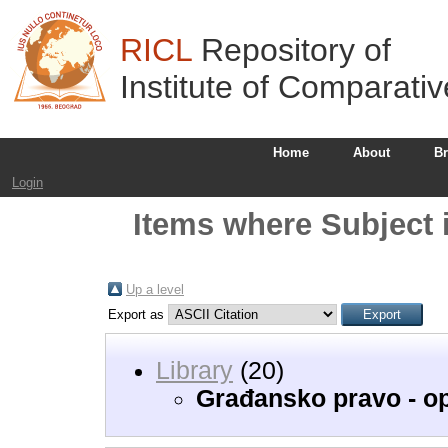
RICL
Repository of
Institute of Comparati
Home
About
B
Login
Items where Subject 
Up a level
Export as
Library
(20)
Građansko pravo - op