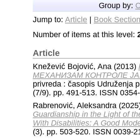
Group by:
C
Jump to:
Article
|
Book Sectio
Number of items at this level:
Article
Knežević Bojović, Ana
(2013)
МЕХАНИЗАМ КОНТРОЛЕ ЈА
privreda : časopis Udruženja p
(7/9). pp. 491-513. ISSN 0354
Rabrenović, Aleksandra
(2025
Guardianship in the Light of t
With Disabilities: A Good Mode
(3). pp. 503-520. ISSN 0039-2