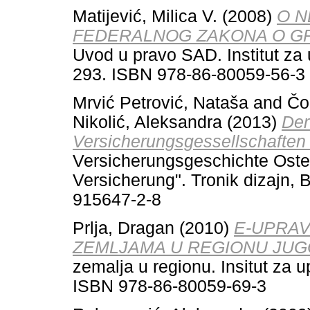
Matijević, Milica V.
(2008)
O N
FEDERALNOG ZAKONA O GR
Uvod u pravo SAD. Institut za
293. ISBN 978-86-80059-56-3
Mrvić Petrović, Nataša
and
Čo
Nikolić, Aleksandra
(2013)
Der
Versicherungsgessellschaften 
Versicherungsgeschichte Oster
Versicherung". Tronik dizajn,
915647-2-8
Prlja, Dragan
(2010)
E-UPRAV
ZEMLJAMA U REGIONU JUG
zemalja u regionu. Insitut za 
ISBN 978-86-80059-69-3