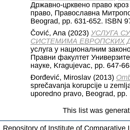
Државно-црквено право кроз 
право, Православна Митропо
Beograd, pp. 631-652. ISBN 9
Čović, Ana
(2023)
УСЛУГА С
СИСТЕМИМА ЕВРОПСКИХ 
услуга у националним законо
Правни факултет Универзите
науке, Kragujevac, pp. 647-6
Đorđević, Miroslav
(2013)
Omb
sprečavanja korupcije u zemlj
uporedno pravo, Beograd, pp.
This list was genera
Repository of Institute of Comparativ