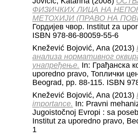
Jovičić, Katarina
(2008)
ОСТВ
ФИЗИЧКИХ ЛИЦА НА НЕПО
МЕТОХИЈИ (ПРАВО НА ПО
Гордијев чвор. Institut za up
ISBN 978-86-80059-55-6
Knežević Bojović, Ana
(2013)
анализа нормативног оквира
унапређење.
In: Грађанска ко
uporedno pravo, Топлички це
Beograd, pp. 88-115. ISBN 97
Knežević Bojović, Ana
(2013)
importance.
In: Pravni mehani
Jugoistočnoj Evropi : sa pose
Institut za uporedno pravo, B
1