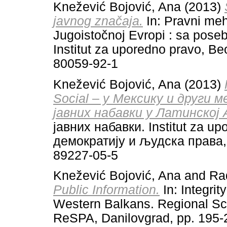
Knežević Bojović, Ana
(2013)
javnog značaja.
In: Pravni meh
Jugoistočnoj Evropi : sa pose
Institut za uporedno pravo, B
80059-92-1
Knežević Bojović, Ana
(2013)
Social – у Мексику и други 
јавних набавки у Латинској
јавних набавки. Institut za u
демократију и људска права, 
89227-05-5
Knežević Bojović, Ana
and
Ra
Public Information.
In: Integri
Western Balkans. Regional Sch
ReSPA, Danilovgrad, pp. 195-