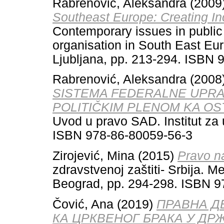
Rabrenović, Aleksandra
(2009
Southeast Europe: Creating In
Contemporary issues in public 
organisation in South East Eur
Ljubljana, pp. 213-294. ISBN 
Rabrenović, Aleksandra
(2008
SISTEMA FEDERALNE UPRA
POLITIČKIM PLENOM KA O
Uvod u pravo SAD. Institut za
ISBN 978-86-80059-56-3
Zirojević, Mina
(2015)
Pravo na
zdravstvenoj zaštiti- Srbija. M
Beograd, pp. 294-298. ISBN 9
Čović, Ana
(2019)
ПРАВ­НА ДЕ
КА ЦР­КВЕ­НОГ БРА­КА У ДР