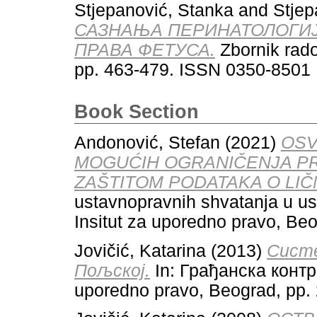
Stjepanović, Stanka
and
Stjep
САЗНАЊА ПЕРИНАТОЛОГИЈ
ПРАВА ФЕТУСА.
Zbornik rado
pp. 463-479. ISSN 0350-8501
Book Section
Andonović, Stefan
(2021)
OSV
MOGUĆIH OGRANIČENJA PR
ZAŠTITOM PODATAKA O LIČ
ustavnopravnih shvatanja u us
Insitut za uporedno pravo, Be
Jovičić, Katarina
(2013)
Систе
Пољској.
In: Грађанска контро
uporedno pravo, Beograd, pp.