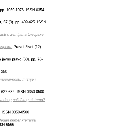
. pp. 1059-1078. ISSN 0354-
t, 67 (3). pp. 409-425. ISSN
vlasti u zemljama Evropske
aspekti.
Pravni život (12).
javno pravo (30). pp. 78-
4-350
vnopravnosti, mržnje i
p. 627-632. ISSN 0350-0500
pravednog političkog sistema?
6. ISSN 0350-0500
Jedan primer kreiranja
334-6566