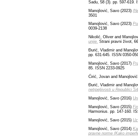
Sadu, 58 (3). pp. 597-619.
Manojlović, Savo
(2023)
(N
3501
Manojlović, Savo
(2023)
Po
0039-2138
Nikolić, Oliver
and
Manojlov
unije.
Strani pravni život, 6
Đurić, Vladimir
and
Manojlo
pp. 631-645. ISSN 0350-05
Manojlović, Savo
(2017)
Pra
85. ISSN 2233-0925
Ćirić, Jovan
and
Manojlović
Đurić, Vladimir
and
Manojlo
netrpelјivosti u Republici Srb
Manojlović, Savo
(2016)
Un
Manojlović, Savo
(2015)
Fin
Harmonius. pp. 147-160. I
Manojlović, Savo
(2015)
Uz
Manojlović, Savo
(2014)
Kak
pravne norme (Kako imperfe