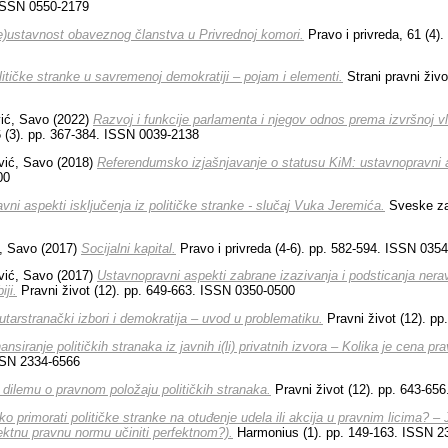
 ISSN 0550-2179
e)ustavnost obaveznog članstva u Privrednoj komori.
Pravo i privreda, 61 (4)
litičke stranke u savremenoj demokratiji – pojam i elementi.
Strani pravni živo
ić, Savo
(2022)
Razvoj i funkcije parlamenta i njegov odnos prema izvršnoj 
6 (3). pp. 367-384. ISSN 0039-2138
vić, Savo
(2018)
Referendumsko izjašnjavanje o statusu KiM: ustavnopravni 
00
vni aspekti isklјučenja iz političke stranke - slučaj Vuka Jeremića.
Sveske za 
, Savo
(2017)
Socijalni kapital.
Pravo i privreda (4-6). pp. 582-594. ISSN 035
vić, Savo
(2017)
Ustavnopravni aspekti zabrane izazivanja i podsticanja nera
iji.
Pravni život (12). pp. 649-663. ISSN 0350-0500
utarstranački izbori i demokratija – uvod u problematiku.
Pravni život (12). p
ansiranje političkih stranaka iz javnih i(li) privatnih izvora – Kolika je cena 
SSN 2334-6566
 dilemu o pravnom položaju političkih stranaka.
Pravni život (12). pp. 643-65
o primorati političke stranke na otuđenje udela ili akcija u pravnim licima? – 
ktnu pravnu normu učiniti perfektnom?).
Harmonius (1). pp. 149-163. ISSN 2