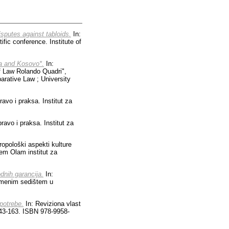
isputes against tabloids.
In:
ic conference. Institute of
ia and Kosovo*.
In:
of Law Rolando Quadri",
arative Law ; University
avo i praksa. Institut za
ravo i praksa. Institut za
ropološki aspekti kulture
em Olam institut za
dnih garancija.
In:
remenim sedištem u
potrebe.
In: Reviziona vlast
 143-163. ISBN 978-9958-