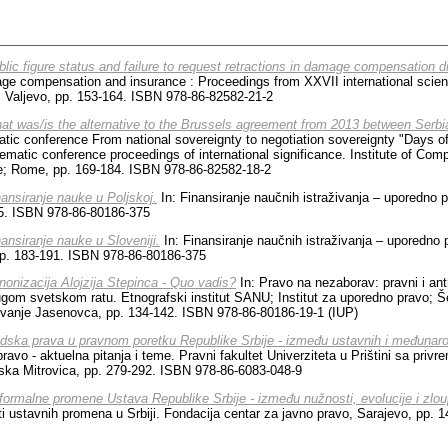
blic figure status and failure to request retractions in damage compensation d
 compensation and insurance : Proceedings from XXVII international scientif
 Valjevo, pp. 153-164. ISBN 978-86-82582-21-2
at was/is the alternative to the Brussels agreement from 2013 between Serb
ematic conference From national sovereignty to negotiation sovereignty "Days 
ematic conference proceedings of international significance. Institute of Comp
e; Rome, pp. 169-184. ISBN 978-86-82582-18-2
nansiranje nauke u Poljskoj.
In: Finansiranje naučnih istraživanja – uporedno pr
65. ISBN 978-86-80186-375
nansiranje nauke u Sloveniji.
In: Finansiranje naučnih istraživanja – uporedno p
pp. 183-191. ISBN 978-86-80186-375
nonizacija Alojzija Stepinca - Quo vadis?
In: Pravo na nezaborav: pravni i ant
gom svetskom ratu. Etnografski institut SANU; Institut za uporedno pravo; Š
aživanje Jasenovca, pp. 134-142. ISBN 978-86-80186-19-1 (IUP)
udska prava u pravnom poretku Republike Srbije - između ustavnih i međunaro
avo - aktuelna pitanja i teme. Pravni fakultet Univerziteta u Prištini sa priv
ska Mitrovica, pp. 279-292. ISBN 978-86-6083-048-9
formalne promene Ustava Republike Srbije - između nužnosti, evolucije i zlou
kti ustavnih promena u Srbiji. Fondacija centar za javno pravo, Sarajevo, pp.