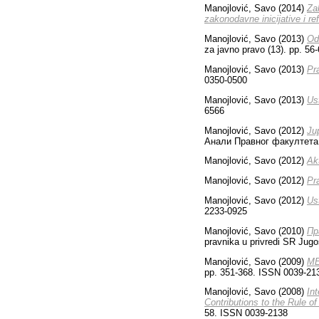
Manojlović, Savo
(2014)
Zak
zakonodavne inicijative i r
Manojlović, Savo
(2013)
Od
za javno pravo (13). pp. 5
Manojlović, Savo
(2013)
Pr
0350-0500
Manojlović, Savo
(2013)
Ust
6566
Manojlović, Savo
(2012)
Ји
Анали Правног факултета у
Manojlović, Savo
(2012)
Ak
Manojlović, Savo
(2012)
Pr
Manojlović, Savo
(2012)
Ust
2233-0925
Manojlović, Savo
(2010)
Пр
pravnika u privredi SR Jugo
Manojlović, Savo
(2009)
ME
pp. 351-368. ISSN 0039-21
Manojlović, Savo
(2008)
In
Contributions to the Rule of
58. ISSN 0039-2138