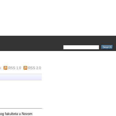
m
RSS 1.0
RSS 2.0
og fakulteta u Novom