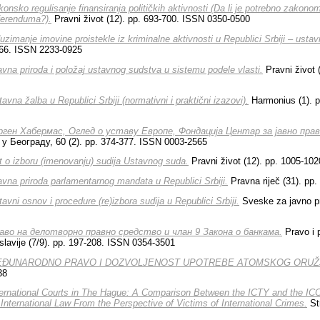
onsko regulisanje finansiranja političkih aktivnosti (Da li je potrebno zakonom 
eferenduma?).
Pravni život (12). pp. 693-700. ISSN 0350-0500
uzimanje imovine proistekle iz kriminalne aktivnosti u Republici Srbiji – ustav
6-66. ISSN 2233-0925
avna priroda i položaj ustavnog sudstva u sistemu podele vlasti.
Pravni život 
avna žalba u Republici Srbiji (normativni i praktični izazovi).
Harmonius (1). p
рген Хабермас, Оглед о уставу Европе, Фондација Центар за јавно право
 Београду, 60 (2). pp. 374-377. ISSN 0003-2565
t o izboru (imenovanju) sudija Ustavnog suda.
Pravni život (12). pp. 1005-10
avna priroda parlamentarnog mandata u Republici Srbiji.
Pravna riječ (31). pp
avni osnov i procedure (re)izbora sudija u Republici Srbiji.
Sveske za javno pr
аво на делотворно правно средство и члан 9 Закона о банкама.
Pravo i 
slavije (7/9). pp. 197-208. ISSN 0354-3501
ĐUNARODNO PRAVO I DOZVOLJENOST UPOTREBE ATOMSKOG ORUŽ
38
ternational Courts in The Hague: A Comparison Between the ICTY and the IC
 International Law From the Perspective of Victims of International Crimes.
Str