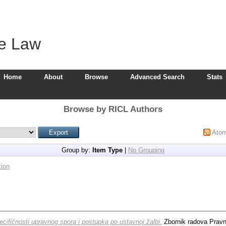
ve Law
Home
About
Browse
Advanced Search
Stats
Browse by RICL Authors
Ato
Group by:
Item Type
|
No Grouping
ion
ecifičnosti upravnog spora i postupka po ustavnoj žalbi.
Zbornik radova Pravn