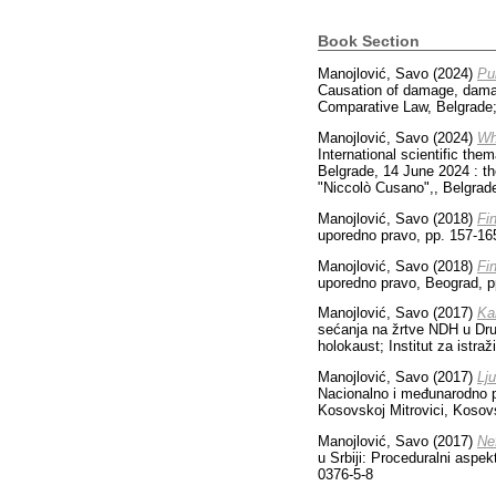
Book Section
Manojlović, Savo
(2024)
Pu
Causation of damage, damage
Comparative Law, Belgrade;
Manojlović, Savo
(2024)
Wh
International scientific th
Belgrade, 14 June 2024 : th
"Niccolò Cusano",, Belgrad
Manojlović, Savo
(2018)
Fi
uporedno pravo, pp. 157-1
Manojlović, Savo
(2018)
Fi
uporedno pravo, Beograd, 
Manojlović, Savo
(2017)
Ka
sećanja na žrtve NDH u Dru
holokaust; Institut za istr
Manojlović, Savo
(2017)
Lj
Nacionalno i međunarodno pr
Kosovskoj Mitrovici, Kosov
Manojlović, Savo
(2017)
Ne
u Srbiji: Proceduralni aspe
0376-5-8