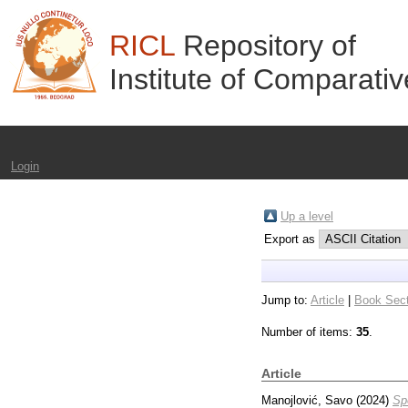
RICL
Repository of
Institute of Comparati
Login
Up a level
Export as
Jump to:
Article
|
Book Sect
Number of items:
35
.
Article
Manojlović, Savo
(2024)
Sp