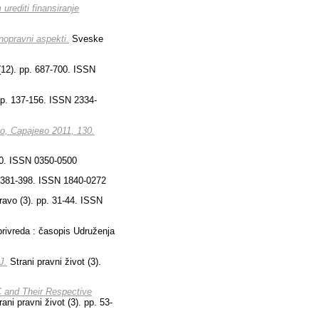
urediti finansiranje
nopravni aspekti.
Sveske
(12). pp. 687-700. ISSN
p. 137-156. ISSN 2334-
, Сарајево 2011, 130.
20. ISSN 0350-0500
. 381-398. ISSN 1840-0272
avo (3). pp. 31-44. ISSN
privreda : časopis Udruženja
J.
Strani pravni život (3).
C and Their Respective
ani pravni život (3). pp. 53-