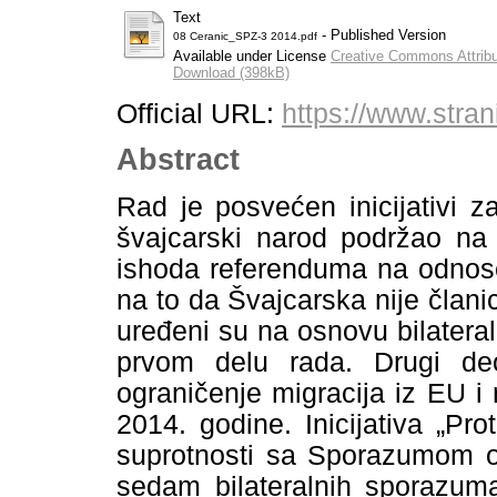
Text
- Published Version
08 Ceranic_SPZ-3 2014.pdf
Available under License
Creative Commons Attribu
Download (398kB)
Official URL:
https://www.stran
Abstract
Rad je posvećen inicijativi z
švajcarski narod podržao na
ishoda referenduma na odnos
na to da Švajcarska nije član
uređeni su na osnovu bilateral
prvom delu rada. Drugi deo
ograničenje migracija iz EU i
2014. godine. Inicijativa „Pro
suprotnosti sa Sporazumom o 
sedam bilateralnih sporazuma