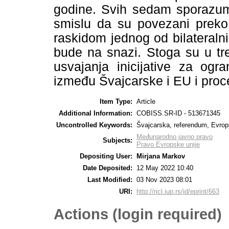
godine. Svih sedam sporazum
smislu da su povezani preko t
raskidom jednog od bilateraln
bude na snazi. Stoga su u tr
usvajanja inicijative za ogr
između Švajcarske i EU i proce
Item Type:
Article
Additional Information:
COBISS.SR-ID - 513671345
Uncontrolled Keywords:
Švajcarska, referendum, Evropsk
Međunarodno javno pravo
Subjects:
Pravo Evropske unije
Depositing User:
Mirjana Markov
Date Deposited:
12 May 2022 10:40
Last Modified:
03 Nov 2023 08:01
URI:
http://ricl.iup.rs/id/eprint/663
Actions (login required)