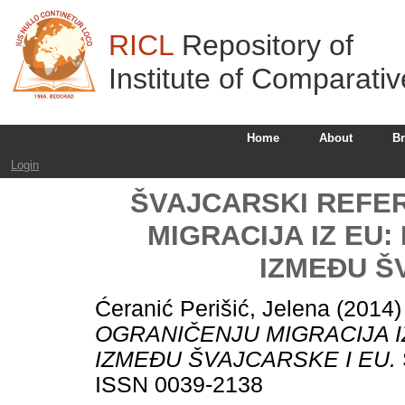
RICL
Repository of
Institute of Comparati
Home
About
B
Login
ŠVAJCARSKI REFE
MIGRACIJA IZ EU
IZMEĐU Š
Ćeranić Perišić, Jelena
(2014
OGRANIČENJU MIGRACIJA I
IZMEĐU ŠVAJCARSKE I EU.
ISSN 0039-2138