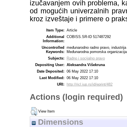
izučavanjem ovih problema, k
od mogućih univerzalnih pravni
kroz izveštaje i primere o prak
Item Type:
Article
Additional
COBISS.SR-ID 517487292
Information:
Uncontrolled
međunarodno radno pravo, industrija
Keywords:
Međunarodna pomorska organizacija
Subjects:
Radno i socijalno pravo
Depositing User:
Aleksandra Višekruna
Date Deposited:
06 May 2022 17:10
Last Modified:
06 May 2022 17:10
URI:
http://ricl.iup.rs/id/eprint/482
Actions (login required)
View Item
Dimensions