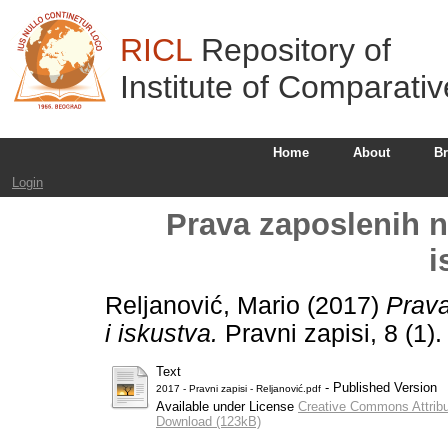
RICL
Repository of
Institute of Comparati
Home
About
B
Login
Prava zaposlenih n
i
Reljanović, Mario
(2017)
Prava
i iskustva.
Pravni zapisi, 8 (1)
Text
- Published Version
2017 - Pravni zapisi - Reljanović.pdf
Available under License
Creative Commons Attribu
Download (123kB)