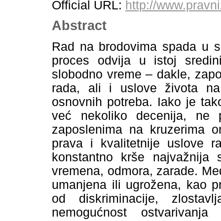
Official URL:
http://www.pravniz
Abstract
Rad na brodovima spada u sp
proces odvija u istoj sredin
slobodno vreme – dakle, zapo
rada, ali i uslove života n
osnovnih potreba. Iako je tak
već nekoliko decenija, ne 
zaposlenima na kruzerima om
prava i kvalitetnije uslove 
konstantno krše najvažnija
vremena, odmora, zarade. Međ
umanjena ili ugrožena, kao p
od diskriminacije, zlostav
nemogućnost ostvarivanja