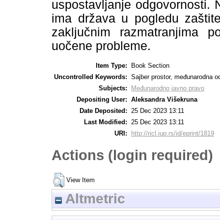
uspostavljanje odgovornosti.
ima država u pogledu zaštite
zaključnim razmatranjima p
uočene probleme.
Item Type:
Book Section
Uncontrolled Keywords:
Sajber prostor, međunarodna od
Subjects:
Međunarodno javno pravo
Depositing User:
Aleksandra Višekruna
Date Deposited:
25 Dec 2023 13:11
Last Modified:
25 Dec 2023 13:11
URI:
http://ricl.iup.rs/id/eprint/1819
Actions (login required)
View Item
Altmetric