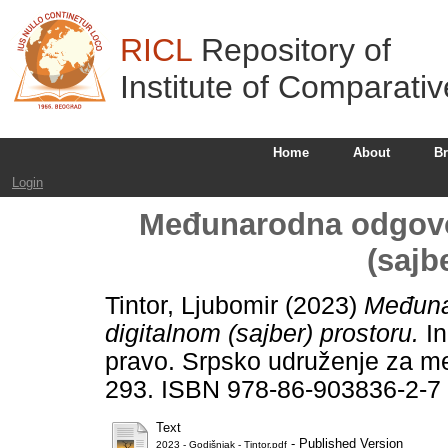
RICL
Repository of
Institute of Comparati
Home
About
B
Login
Međunarodna odgovo
(sajb
Tintor, Ljubomir
(2023)
Međuna
digitalnom (sajber) prostoru.
In
pravo. Srpsko udruženje za m
293. ISBN 978-86-903836-2-7
Text
- Published Version
2023 - Godišnjak - Tintor.pdf