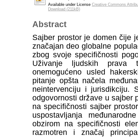
Available under License
Creative Commons Attribu
Download (211kB)
Abstract
Sajber prostor je domen čije j
značajan deo globalne populac
zbog svoje specifičnosti po
Uživanje ljudskih prava 
onemogućeno usled hakerski
pitanje opšta načela međunar
neintervenciju i jurisdikcij
odgovornosti države u sajber p
na specifičnosti sajber prost
uspostavljanja međunarodne
obzirom na specifičnosti ele
razmotren i značaj princip