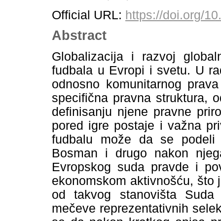
Official URL:
https://doi.org
Abstract
Globalizacija i razvoj globa
fudbala u Evropi i svetu. U 
odnosno komunitarnog prava 
specifična pravna struktura,
definisanju njene pravne prir
pored igre postaje i važna p
fudbalu može da se podeli 
Bosman i drugo nakon njega
Evropskog suda pravde i pov
ekonomskom aktivnošću, što j
od takvog stanovišta Suda 
mečeve reprezentativnih selekc