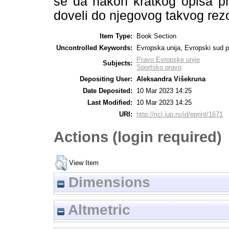
se da nakon kratkog opisa p
doveli do njegovog takvog rez
Item Type:
Book Section
Uncontrolled Keywords:
Evropska unija, Evropski sud pr
Pravo Evropske unije
Subjects:
Sportsko pravo
Depositing User:
Aleksandra Višekruna
Date Deposited:
10 Mar 2023 14:25
Last Modified:
10 Mar 2023 14:25
URI:
http://ricl.iup.rs/id/eprint/1671
Actions (login required)
View Item
Dimensions
Altmetric