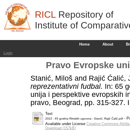
RICL
Repository of
Institute of Comparati
Home
About
B
Login
Pravo Evropske unij
Stanić, Miloš
and
Rajić Ćalić,
reprezentativni fudbal.
In: 65 
unija i perspektive evropskih i
pravo, Beograd, pp. 315-327.
Text
- P
2022 - 65 godina Rimskih ugovora - Stanić, Rajić Ćalić.pdf
Available under License
Creative Commons Attribu
Download (157kB)