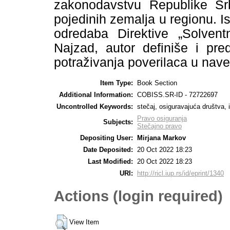
zakonodavstvu Republike Srb
pojedinih zemalja u regionu. Is
odredaba Direktive „Solventn
Najzad, autor definiše i pre
potraživanja poverilaca u na
Item Type:
Book Section
Additional Information:
COBISS.SR-ID - 72722697
Uncontrolled Keywords:
stečaj, osiguravajuća društva, 
Pravo osiguranja
Subjects:
Stečajno pravo
Depositing User:
Mirjana Markov
Date Deposited:
20 Oct 2022 18:23
Last Modified:
20 Oct 2022 18:23
URI:
http://ricl.iup.rs/id/eprint/1340
Actions (login required)
View Item