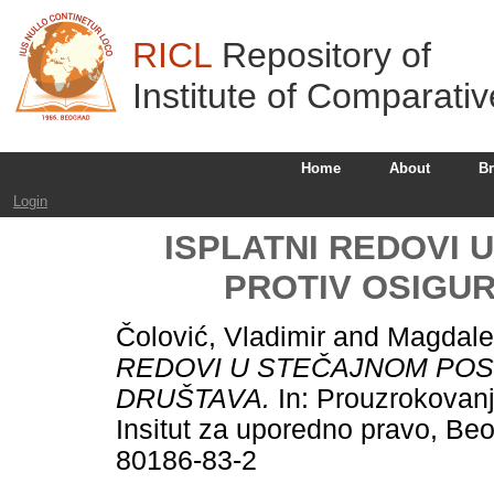
RICL
Repository of
Institute of Comparati
Home
About
B
Login
ISPLATNI REDOVI
PROTIV OSIGU
Čolović, Vladimir
and
Magdale
REDOVI U STEČAJNOM POS
DRUŠTAVA.
In: Prouzrokovanje
Insitut za uporedno pravo, Be
80186-83-2