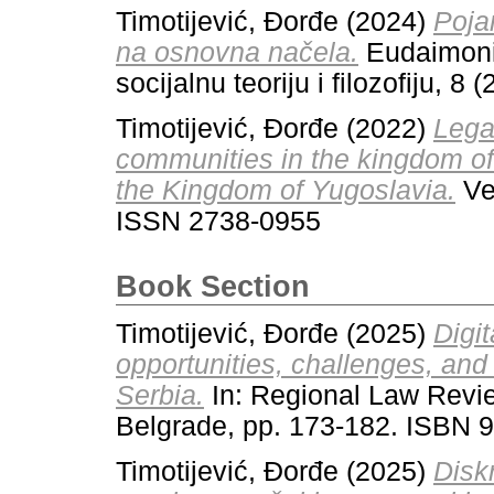
Timotijević, Đorđe
(2024)
Pojam
na osnovna načela.
Eudaimonia 
socijalnu teoriju i filozofiju, 
Timotijević, Đorđe
(2022)
Lega
communities in the kingdom o
the Kingdom of Yugoslavia.
Ves
ISSN 2738-0955
Book Section
Timotijević, Đorđe
(2025)
Digit
opportunities, challenges, an
Serbia.
In: Regional Law Revie
Belgrade, pp. 173-182. ISBN 
Timotijević, Đorđe
(2025)
Disk