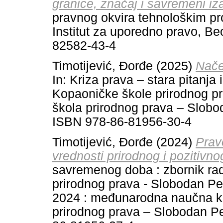
granice, značaj i savremeni iz
pravnog okvira tehnološkim p
Institut za uporedno pravo, B
82582-43-4
Timotijević, Đorđe
(2025)
Nače
In: Kriza prava – stara pitanja
Kopaoničke škole prirodnog p
škola prirodnog prava – Slobo
ISBN 978-86-81956-30-4
Timotijević, Đorđe
(2024)
Prav
vrednosti prirodnog i pozitivno
savremenog doba : zbornik ra
prirodnog prava - Slobodan Pe
2024 : međunarodna naučna ko
prirodnog prava – Slobodan Pe