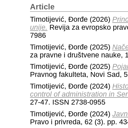
Article
Timotijević, Đorđe
(2026)
Prin
unije.
Revija za evropsko pravo
7986
Timotijević, Đorđe
(2025)
Nače
za pravne i društvene nauke, 
Timotijević, Đorđe
(2025)
Poja
Pravnog fakulteta, Novi Sad, 
Timotijević, Đorđe
(2024)
Histo
control of administration in Ser
27-47. ISSN 2738-0955
Timotijević, Đorđe
(2024)
Javn
Pravo i privreda, 62 (3). pp. 