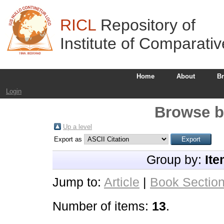
RICL
Repository of
Institute of Comparati
Home
About
B
Login
Browse b
Up a level
Export as
Group by:
Ite
Jump to:
Article
|
Book Sectio
Number of items:
13
.