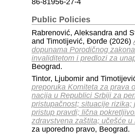
86-81956-27-4
Public Policies
Rabrenović, Aleksandra
and
S
and
Timotijević, Đorđe
(2026)
dopunama Porodičnog zakona 
invaliditetom i predlozi za una
Beograd.
Tintor, Ljubomir
and
Timotijevi
preporuka Komiteta za prava o
nacija u Republici Srbiji za pe
pristupačnost; situacije rizika
pristup pravdi; lična pokretljiv
zdravstvena zaštita; učešće u 
za uporedno pravo, Beograd.