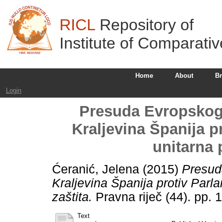
RICL
Repository of
Institute of Comparati
Home
About
B
Login
Presuda Evropskog
Kraljevina Španija p
unitarna 
Ćeranić, Jelena
(2015)
Presud
Kraljevina Španija protiv Parl
zaštita.
Pravna riječ (44). pp.
Text