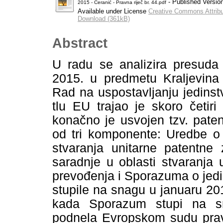
- Published Versio
2015 - Ćeranić - Pravna riječ br. 44.pdf
Available under License
Creative Commons Attribu
Download (361kB)
Abstract
U radu se analizira presud
2015. u predmetu Kralјevina 
Rad na uspostavlјanju jedins
tlu EU trajao je skoro četir
konačno je usvojen tzv. pate
od tri komponente: Uredbe o 
stvaranja unitarne patentne 
saradnje u oblasti stvaranja 
prevođenja i Sporazuma o jed
stupile na snagu u januaru 20
kada Sporazum stupi na s
podnela Evropskom sudu prav