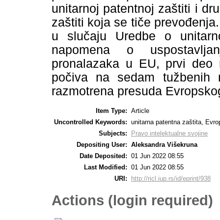
unitarnoj patentnoj zaštiti i d
zaštiti koja se tiče prevođenj
u slučaju Uredbe o unitarno
napomena o uspostavlјanj
pronalazaka u EU, prvi deo 
počiva na sedam tužbenih r
razmotrena presuda Evropskog
Item Type:
Article
Uncontrolled Keywords:
unitarna patentna zaštita, Evr
Subjects:
Pravo intelektualne svojine
Depositing User:
Aleksandra Višekruna
Date Deposited:
01 Jun 2022 08:55
Last Modified:
01 Jun 2022 08:55
URI:
http://ricl.iup.rs/id/eprint/938
Actions (login required)