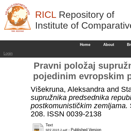
RICL
Repository of
Institute of Comparati
Home
About
B
Login
Pravni položaj supruž
pojedinim evropskim 
Višekruna, Aleksandra
and
Sta
supružnika predsednika republ
postkomunističkim zemljama.
S
208. ISSN 0039-2138
Text
- Published Version
SPZ 2015 2.pdf