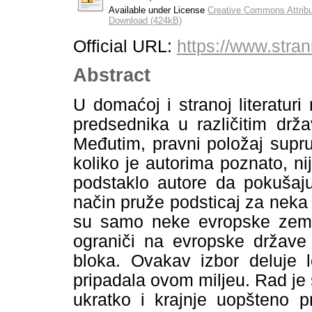
Available under License
Creative Commons Attribu
Download (424kB)
Official URL:
https://www.stran
Abstract
U domaćoj i stranoj literatu
predsednika u različitim dr
Međutim, pravni položaj supr
koliko je autorima poznato, ni
podstaklo autore da pokušaju
način pruže podsticaj za nek
su samo neke evropske zemlј
ograniči na evropske države 
bloka. Ovakav izbor deluje l
pripadala ovom milјeu. Rad je
ukratko i krajnje uopšteno p