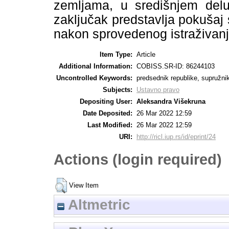
zemlјama, u središnjem del
zaklјučak predstavlјa pokušaj 
nakon sprovedenog istraživanj
Item Type:
Article
Additional Information:
COBISS.SR-ID: 86244103
Uncontrolled Keywords:
predsednik republike, supružni
Subjects:
Ustavno pravo
Depositing User:
Aleksandra Višekruna
Date Deposited:
26 Mar 2022 12:59
Last Modified:
26 Mar 2022 12:59
URI:
http://ricl.iup.rs/id/eprint/24
Actions (login required)
View Item
Altmetric