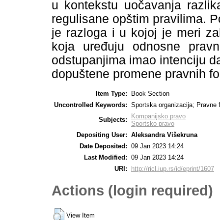
u kontekstu uočavanja razlik
regulisane opštim pravilima. P
je razloga i u kojoj je meri 
koja uređuju odnosne pravn
odstupanjima imao intenciju da 
dopuštene promene pravnih for
Item Type:
Book Section
Uncontrolled Keywords:
Sportska organizacija; Pravne 
Kompanijsko pravo
Subjects:
Sportsko pravo
Depositing User:
Aleksandra Višekruna
Date Deposited:
09 Jan 2023 14:24
Last Modified:
09 Jan 2023 14:24
URI:
http://ricl.iup.rs/id/eprint/1607
Actions (login required)
View Item