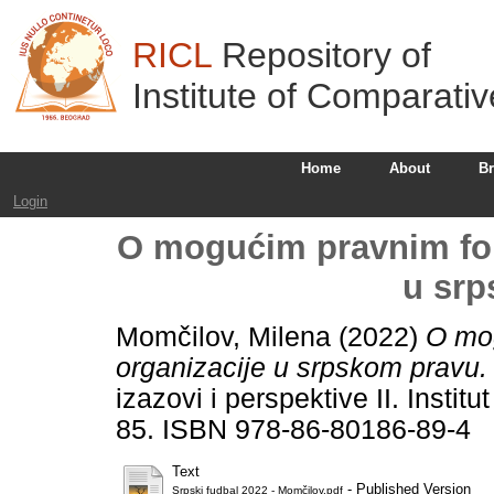
RICL
Repository of
Institute of Comparati
Home
About
B
Login
O mogućim pravnim fo
u sr
Momčilov, Milena
(2022)
O mo
organizacije u srpskom pravu.
izazovi i perspektive II. Insti
85. ISBN 978-86-80186-89-4
Text
- Published Version
Srpski fudbal 2022 - Momčilov.pdf