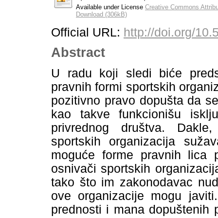
Available under License
Creative Commons Attribu
Download (306kB)
Official URL:
http://doi.org/1
Abstract
U radu koji sledi biće pred
pravnih formi sportskih organ
pozitivno pravo dopušta da se
kao takve funkcionišu isklj
privrednog društva. Dakle
sportskih organizacija suž
moguće forme pravnih lica p
osnivači sportskih organizacij
tako što im zakonodavac nud
ove organizacije mogu javiti
prednosti i mana dopuštenih p