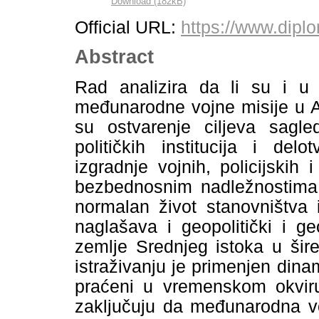
Download (182kB)
Official URL:
https://www.dipl
Abstract
Rad analizira da li su i u k
međunarodne vojne misije u 
su ostvarenje ciljeva sagled
političkih institucija i del
izgradnje vojnih, policijskih 
bezbednosnim nadležnostima 
normalan život stanovništva 
naglašava i geopolitički i g
zemlje Srednjeg istoka u šir
istraživanju je primenjen dina
praćeni u vremenskom okviru
zaključuju da međunarodna vo