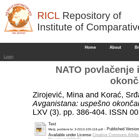
RICL
Repository of
Institute of Comparati
Home
About
B
Login
NATO povlačenje 
okonč
Zirojević, Mina
and
Korać, Srđ
Avganistana: uspešno okončan
LXV (3). pp. 386-404. ISSN 0
Text
- Published Version
Medj. problemi br. 3-2013-100-118.pdf
Available under License
Creative Commons Attribu