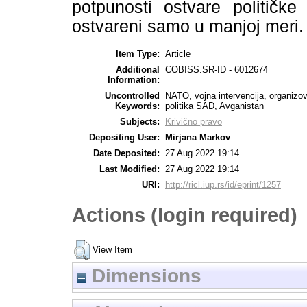
potpunosti ostvare političke
ostvareni samo u manjoj meri.
Item Type:
Article
Additional
COBISS.SR-ID - 6012674
Information:
Uncontrolled
NATO, vojna intervencija, organizov
Keywords:
politika SAD, Avganistan
Subjects:
Krivično pravo
Depositing User:
Mirjana Markov
Date Deposited:
27 Aug 2022 19:14
Last Modified:
27 Aug 2022 19:14
URI:
http://ricl.iup.rs/id/eprint/1257
Actions (login required)
View Item
Dimensions